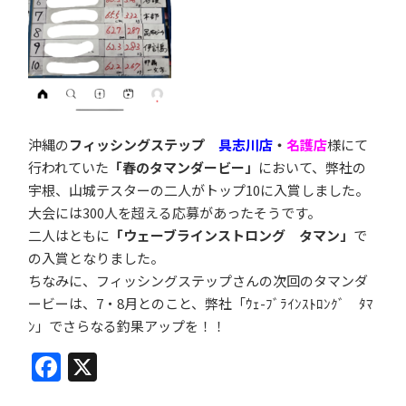
沖縄の
フィッシングステップ
具志川店
・
名護店
様にて
行われていた
「春のタマンダービー」
において、弊社の
宇根、山城テスターの二人がトップ10に入賞しました。
大会には300人を超える応募があったそうです。
二人はともに
「ウェーブラインストロング タマン」
で
の入賞となりました。
ちなみに、フィッシングステップさんの次回のタマンダ
ービーは、7・8月とのこと、弊社「ｳｪ-ﾌﾞﾗｲﾝｽﾄﾛﾝｸﾞ ﾀﾏ
ﾝ」でさらなる釣果アップを！！
Facebook
X