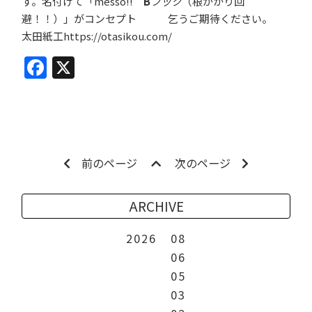
す。名付けて「messo!!
B
フック
（根がかり回
避！！）」がコンセプト 乞うご期待ください。
太田紙工
https://otasikou.com/
Facebook
X
前のページ
次のページ
ARCHIVE
2026
08
06
05
03