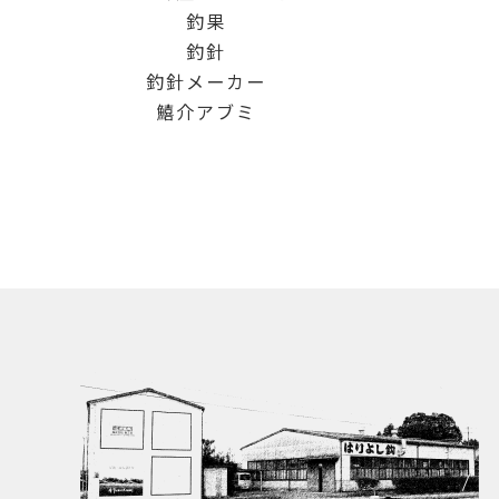
釣果
釣針
釣針メーカー
鱚介アブミ