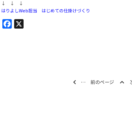
↓ ↓ ↓
はりよしWeb担当 はじめての仕掛けづくり
Facebook
X
…
前のページ