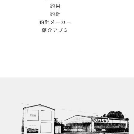
釣果
釣針
釣針メーカー
鱚介アブミ