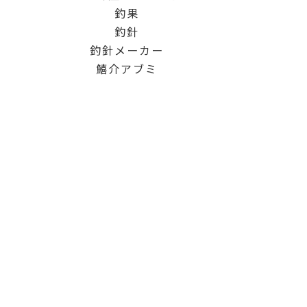
釣果
釣針
釣針メーカー
鱚介アブミ