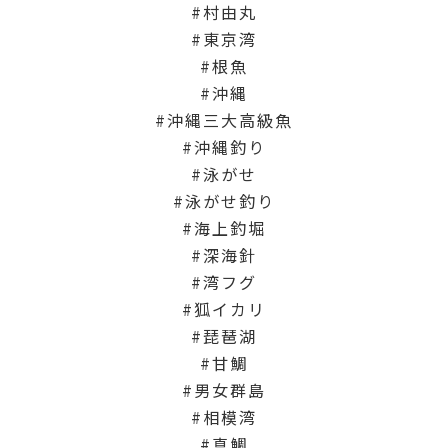
村由丸
東京湾
根魚
沖縄
沖縄三大高級魚
沖縄釣り
泳がせ
泳がせ釣り
海上釣堀
深海針
湾フグ
狐イカリ
琵琶湖
甘鯛
男女群島
相模湾
真鯛