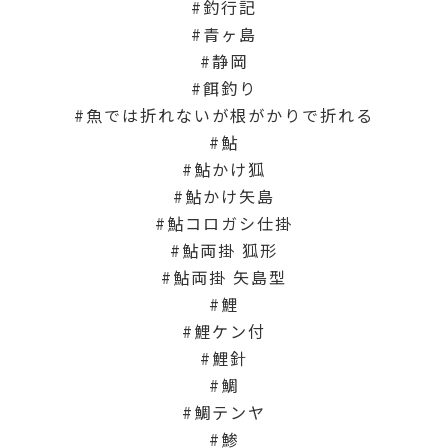
釣行記
青ヶ島
静岡
餌釣り
魚では折れないが根がかりで折れる
鮎
鮎かけ狐
鮎かけ矢島
鮎コロガシ仕掛
鮎両掛 狐形
鮎両掛 矢島型
鯉
鯉ケン付
鯉針
鯛
鯛テンヤ
鯵