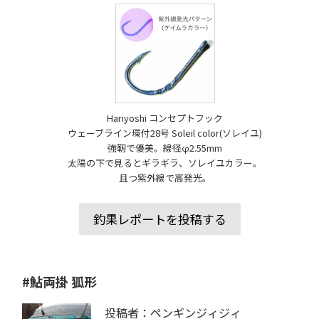
Hariyoshi コンセプトフック
ウェーブライン環付28号 Soleil color(ソレイユ)
強靭で優美。線径φ2.55mm
太陽の下で見るとギラギラ、ソレイユカラー。
且つ紫外線で高発光。
釣果レポートを投稿する
#鮎両掛 狐形
投稿者：ペンギンジィジィ