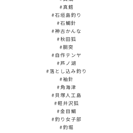
真鱈
石垣島釣り
石鯛針
神古かんな
秋田狐
胴突
自作テンヤ
芦ノ湖
落とし込み釣り
袖針
角海津
貝塚人工島
軽井沢狐
金目鯛
釣り女子部
釣堀