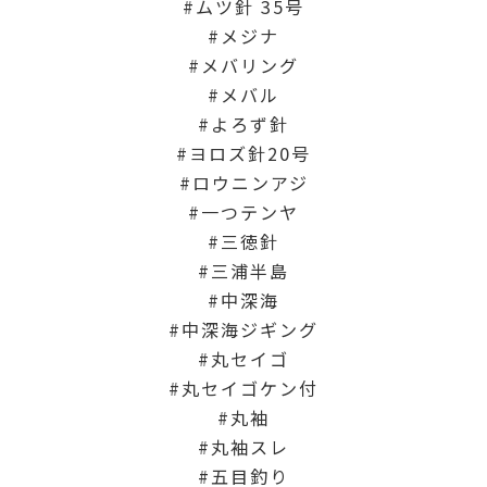
ムツ針 35号
メジナ
メバリング
メバル
よろず針
ヨロズ針20号
ロウニンアジ
一つテンヤ
三徳針
三浦半島
中深海
中深海ジギング
丸セイゴ
丸セイゴケン付
丸袖
丸袖スレ
五目釣り