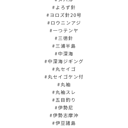
よろず針
ヨロズ針20号
ロウニンアジ
一つテンヤ
三徳針
三浦半島
中深海
中深海ジギング
丸セイゴ
丸セイゴケン付
丸袖
丸袖スレ
五目釣り
伊勢尼
伊勢志摩沖
伊豆諸島