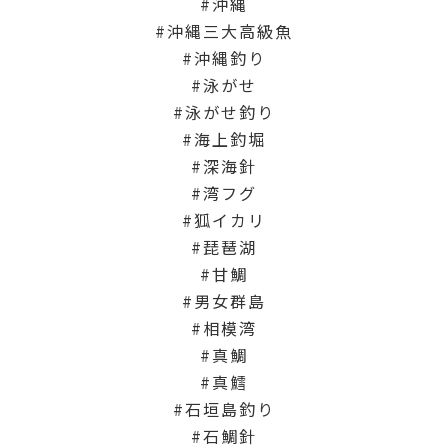
沖縄
沖縄三大高級魚
沖縄釣り
泳がせ
泳がせ釣り
海上釣堀
深海針
湾フグ
狐イカリ
琵琶湖
甘鯛
男女群島
相模湾
真鯛
真鱈
石垣島釣り
石鯛針