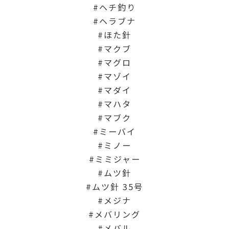
ヘチ釣り
ヘラブナ
ほた針
マクブ
マグロ
マゾイ
マダイ
マハタ
マブク
ミーバイ
ミノー
ミミジャー
ムツ針
ムツ針 35号
メジナ
メバリング
メバル