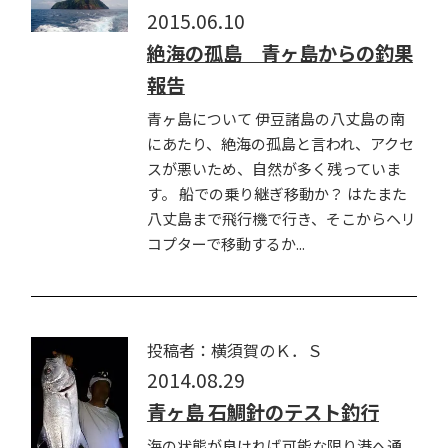
2015.06.10
絶海の孤島 青ヶ島からの釣果
報告
青ヶ島について 伊豆諸島の八丈島の南
にあたり、絶海の孤島と言われ、アクセ
スが悪いため、自然が多く残っていま
す。 船での乗り継ぎ移動か？ はたまた
八丈島まで飛行機で行き、そこからヘリ
コプターで移動するか...
投稿者：横須賀のＫ．Ｓ
2014.08.29
青ヶ島 石鯛針のテスト釣行
海の状態が良ければ可能な限り港へ通