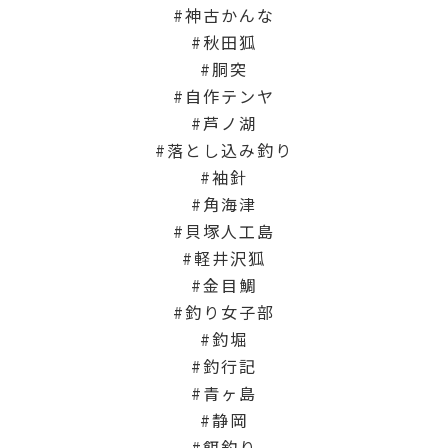
神古かんな
秋田狐
胴突
自作テンヤ
芦ノ湖
落とし込み釣り
袖針
角海津
貝塚人工島
軽井沢狐
金目鯛
釣り女子部
釣堀
釣行記
青ヶ島
静岡
餌釣り