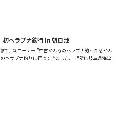
」初ヘラブナ釣行 in 朝日池
女子部で、新コーナー ”神古かんなのヘラブナ釣ったるかん
てのヘラブナ釣りに行ってきました。 場所は岐阜県海津