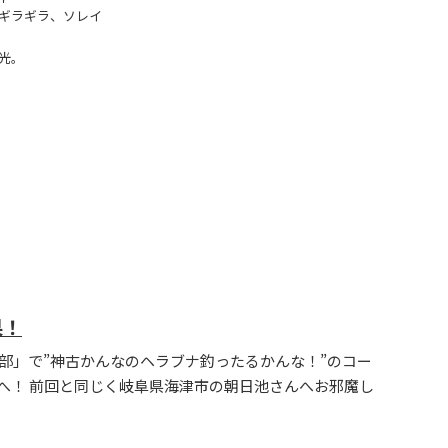
ギラギラ、ソレイ
光。
果！
女子部」で”神古かんなのヘラブナ釣ったるかんな！”のコー
へ！ 前回と同じく岐阜県海津市の朝日池さんへお邪魔し