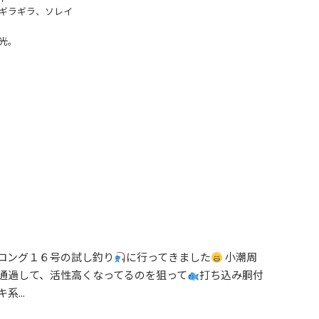
ギラギラ、ソレイ
光。
ロング１６号の試し釣り
に行ってきました
小潮周
通過して、活性高くなってるのを狙って
打ち込み胴付
...