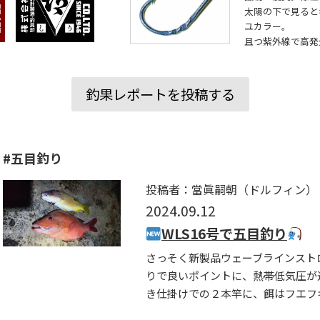
太陽の下で見ると
ユカラー。
且つ紫外線で高発
釣果レポートを投稿する
#五目釣り
投稿者：當眞嗣朝（ドルフィン）
2024.09.12
WLS16号で五目釣り
さっそく新製品ウェーブラインスト
りで良いポイントに、熱帯低気圧が
き仕掛けでの２本竿に、餌はフエフキ系