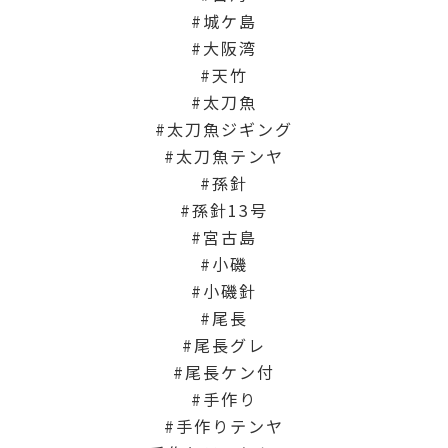
城ケ島
大阪湾
天竹
太刀魚
太刀魚ジギング
太刀魚テンヤ
孫針
孫針13号
宮古島
小磯
小磯針
尾長
尾長グレ
尾長ケン付
手作り
手作りテンヤ