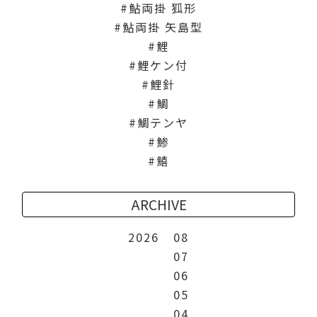
鮎両掛 狐形
鮎両掛 矢島型
鯉
鯉ケン付
鯉針
鯛
鯛テンヤ
鯵
鱚
ARCHIVE
2026
08
07
06
05
04