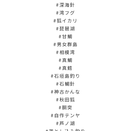
深海針
湾フグ
狐イカリ
琵琶湖
甘鯛
男女群島
相模湾
真鯛
真鱈
石垣島釣り
石鯛針
神古かんな
秋田狐
胴突
自作テンヤ
芦ノ湖
落とし込み釣り