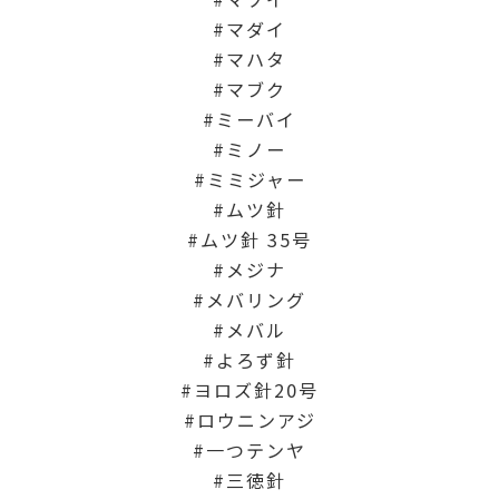
マダイ
マハタ
マブク
ミーバイ
ミノー
ミミジャー
ムツ針
ムツ針 35号
メジナ
メバリング
メバル
よろず針
ヨロズ針20号
ロウニンアジ
一つテンヤ
三徳針