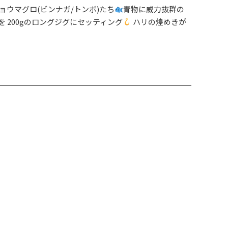
ョウマグロ(ビンナガ/トンボ)たち
青物に威力抜群の
 200gのロングジグにセッティング
ハリの煌めきが