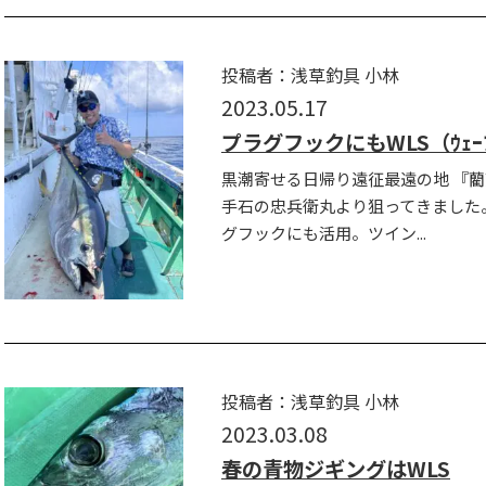
投稿者：浅草釣具 小林
2023.05.17
プラグフックにもWLS（ｳｪｰﾌﾞ
黒潮寄せる日帰り遠征最遠の地 『藺
手石の忠兵衛丸より狙ってきました。
グフックにも活用。ツイン...
投稿者：浅草釣具 小林
2023.03.08
春の青物ジギングはWLS