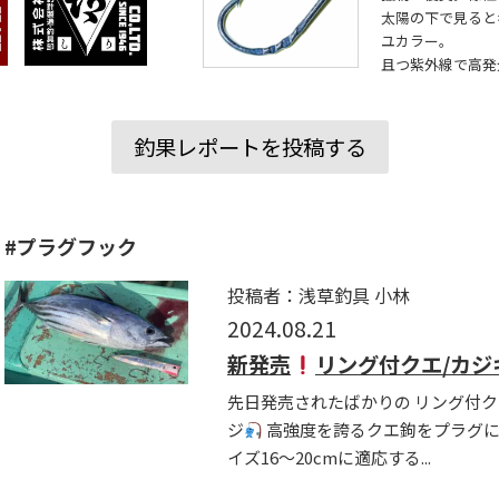
太陽の下で見ると
ユカラー。
且つ紫外線で高発
釣果レポートを投稿する
#プラグフック
投稿者：浅草釣具 小林
2024.08.21
新発売
リング付クエ/カジ
先日発売されたばかりの リング付ク
ジ
高強度を誇るクエ鉤をプラグに
イズ16〜20cmに適応する...