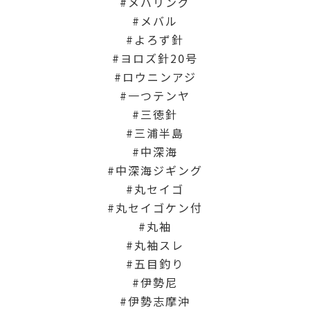
メバリング
メバル
よろず針
ヨロズ針20号
ロウニンアジ
一つテンヤ
三徳針
三浦半島
中深海
中深海ジギング
丸セイゴ
丸セイゴケン付
丸袖
丸袖スレ
五目釣り
伊勢尼
伊勢志摩沖