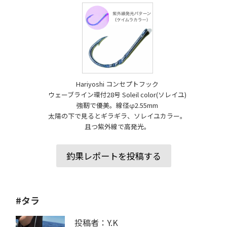
Hariyoshi コンセプトフック
ウェーブライン環付28号 Soleil color(ソレイユ)
強靭で優美。線径φ2.55mm
太陽の下で見るとギラギラ、ソレイユカラー。
且つ紫外線で高発光。
釣果レポートを投稿する
#タラ
投稿者：Y.K