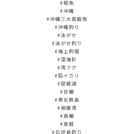
根魚
沖縄
沖縄三大高級魚
沖縄釣り
泳がせ
泳がせ釣り
海上釣堀
深海針
湾フグ
狐イカリ
琵琶湖
甘鯛
男女群島
相模湾
真鯛
真鱈
石垣島釣り