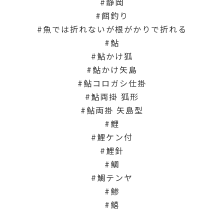
静岡
餌釣り
魚では折れないが根がかりで折れる
鮎
鮎かけ狐
鮎かけ矢島
鮎コロガシ仕掛
鮎両掛 狐形
鮎両掛 矢島型
鯉
鯉ケン付
鯉針
鯛
鯛テンヤ
鯵
鱚