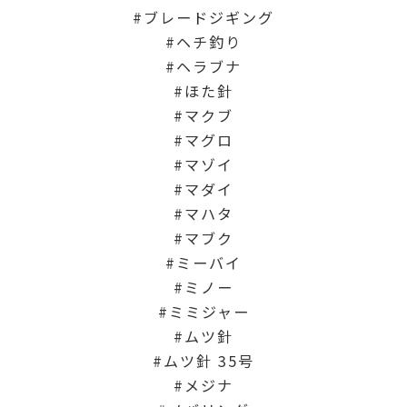
ブレードジギング
ヘチ釣り
ヘラブナ
ほた針
マクブ
マグロ
マゾイ
マダイ
マハタ
マブク
ミーバイ
ミノー
ミミジャー
ムツ針
ムツ針 35号
メジナ