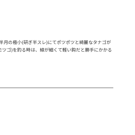
半月の極小(研ぎ半スレ)にてポツポツと綺麗なタナゴが
モツゴ)を釣る時は、線が細くて軽い鈎だと勝手にかかる