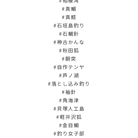
相模湾
真鯛
真鱈
石垣島釣り
石鯛針
神古かんな
秋田狐
胴突
自作テンヤ
芦ノ湖
落とし込み釣り
袖針
角海津
貝塚人工島
軽井沢狐
金目鯛
釣り女子部