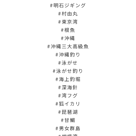
明石ジギング
村由丸
東京湾
根魚
沖縄
沖縄三大高級魚
沖縄釣り
泳がせ
泳がせ釣り
海上釣堀
深海針
湾フグ
狐イカリ
琵琶湖
甘鯛
男女群島