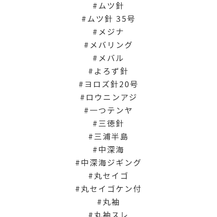
ムツ針
ムツ針 35号
メジナ
メバリング
メバル
よろず針
ヨロズ針20号
ロウニンアジ
一つテンヤ
三徳針
三浦半島
中深海
中深海ジギング
丸セイゴ
丸セイゴケン付
丸袖
丸袖スレ