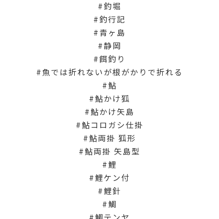
釣堀
釣行記
青ヶ島
静岡
餌釣り
魚では折れないが根がかりで折れる
鮎
鮎かけ狐
鮎かけ矢島
鮎コロガシ仕掛
鮎両掛 狐形
鮎両掛 矢島型
鯉
鯉ケン付
鯉針
鯛
鯛テンヤ