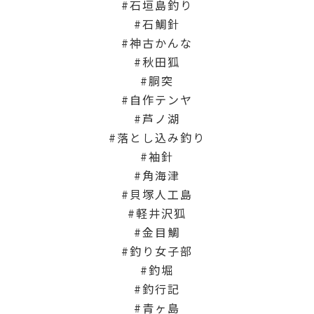
石垣島釣り
石鯛針
神古かんな
秋田狐
胴突
自作テンヤ
芦ノ湖
落とし込み釣り
袖針
角海津
貝塚人工島
軽井沢狐
金目鯛
釣り女子部
釣堀
釣行記
青ヶ島