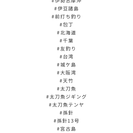
伊勢志摩沖
伊豆諸島
前打ち釣り
包丁
北海道
千葉
友釣り
台湾
城ケ島
大阪湾
天竹
太刀魚
太刀魚ジギング
太刀魚テンヤ
孫針
孫針13号
宮古島