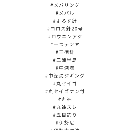
メバリング
メバル
よろず針
ヨロズ針20号
ロウニンアジ
一つテンヤ
三徳針
三浦半島
中深海
中深海ジギング
丸セイゴ
丸セイゴケン付
丸袖
丸袖スレ
五目釣り
伊勢尼