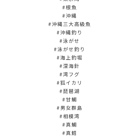
根魚
沖縄
沖縄三大高級魚
沖縄釣り
泳がせ
泳がせ釣り
海上釣堀
深海針
湾フグ
狐イカリ
琵琶湖
甘鯛
男女群島
相模湾
真鯛
真鱈