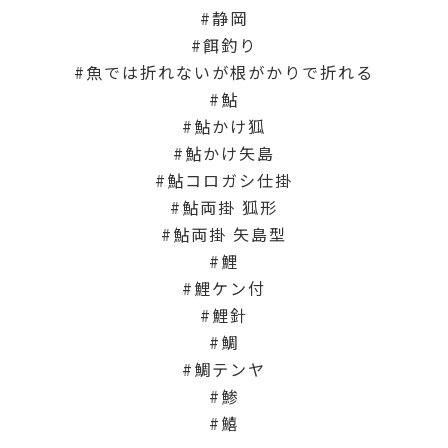
静岡
餌釣り
魚では折れないが根がかりで折れる
鮎
鮎かけ狐
鮎かけ矢島
鮎コロガシ仕掛
鮎両掛 狐形
鮎両掛 矢島型
鯉
鯉ケン付
鯉針
鯛
鯛テンヤ
鯵
鱚