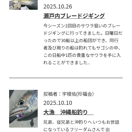
2025.10.26
瀬戸内ブレードジギング
今シーズン1回目のサワラ狙いのブレー
ドジギングに行ってきました。日曜日だ
ったので30艇以上の船団ができ、同行
者及び周りの船は釣れてもサゴシの中、
この日船中1匹の貴重なサワラを手に入
れることができました...
投稿者：宇根佑(珍福会）
2025.10.10
大漁 沖縄船釣り
兄弟、従兄弟と沖釣りへ いつもお世話
になっているフリーダムさんで 出