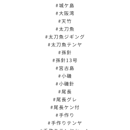
城ケ島
大阪湾
天竹
太刀魚
太刀魚ジギング
太刀魚テンヤ
孫針
孫針13号
宮古島
小磯
小磯針
尾長
尾長グレ
尾長ケン付
手作り
手作りテンヤ