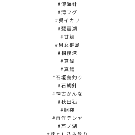
深海針
湾フグ
狐イカリ
琵琶湖
甘鯛
男女群島
相模湾
真鯛
真鱈
石垣島釣り
石鯛針
神古かんな
秋田狐
胴突
自作テンヤ
芦ノ湖
落とし込み釣り