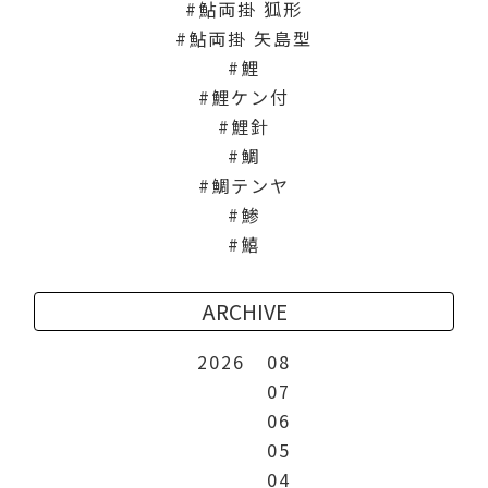
鮎両掛 狐形
鮎両掛 矢島型
鯉
鯉ケン付
鯉針
鯛
鯛テンヤ
鯵
鱚
ARCHIVE
2026
08
07
06
05
04