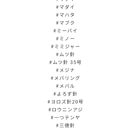
マダイ
マハタ
マブク
ミーバイ
ミノー
ミミジャー
ムツ針
ムツ針 35号
メジナ
メバリング
メバル
よろず針
ヨロズ針20号
ロウニンアジ
一つテンヤ
三徳針