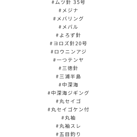
ムツ針 35号
メジナ
メバリング
メバル
よろず針
ヨロズ針20号
ロウニンアジ
一つテンヤ
三徳針
三浦半島
中深海
中深海ジギング
丸セイゴ
丸セイゴケン付
丸袖
丸袖スレ
五目釣り