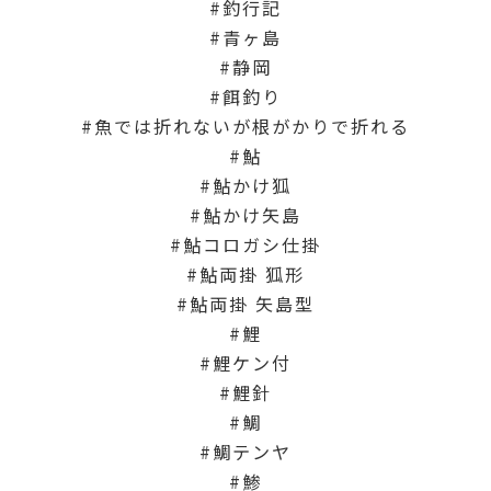
釣行記
青ヶ島
静岡
餌釣り
魚では折れないが根がかりで折れる
鮎
鮎かけ狐
鮎かけ矢島
鮎コロガシ仕掛
鮎両掛 狐形
鮎両掛 矢島型
鯉
鯉ケン付
鯉針
鯛
鯛テンヤ
鯵