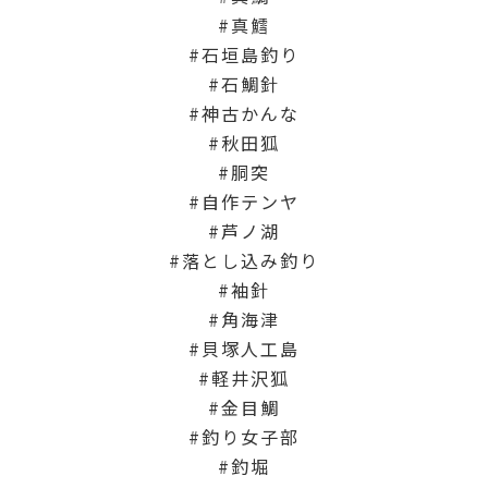
真鱈
石垣島釣り
石鯛針
神古かんな
秋田狐
胴突
自作テンヤ
芦ノ湖
落とし込み釣り
袖針
角海津
貝塚人工島
軽井沢狐
金目鯛
釣り女子部
釣堀