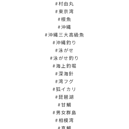
村由丸
東京湾
根魚
沖縄
沖縄三大高級魚
沖縄釣り
泳がせ
泳がせ釣り
海上釣堀
深海針
湾フグ
狐イカリ
琵琶湖
甘鯛
男女群島
相模湾
真鯛