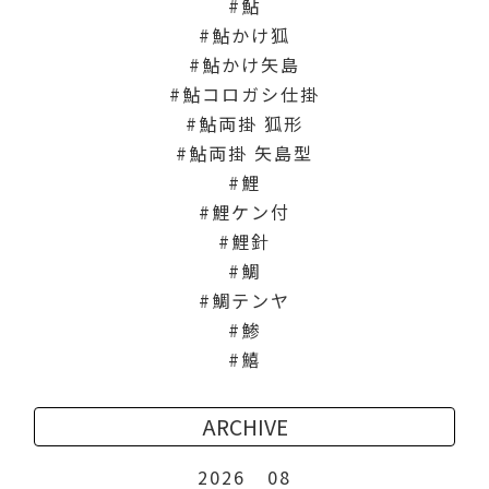
鮎
鮎かけ狐
鮎かけ矢島
鮎コロガシ仕掛
鮎両掛 狐形
鮎両掛 矢島型
鯉
鯉ケン付
鯉針
鯛
鯛テンヤ
鯵
鱚
ARCHIVE
2026
08