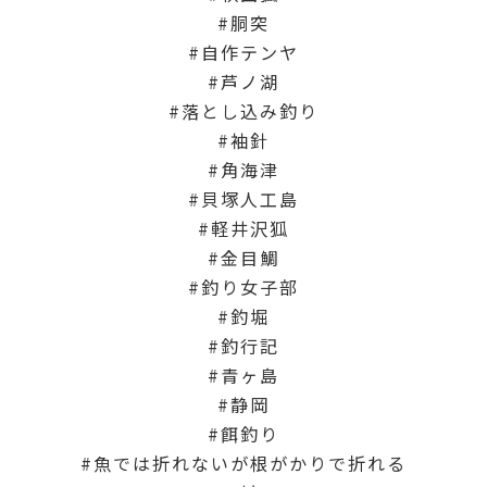
胴突
自作テンヤ
芦ノ湖
落とし込み釣り
袖針
角海津
貝塚人工島
軽井沢狐
金目鯛
釣り女子部
釣堀
釣行記
青ヶ島
静岡
餌釣り
魚では折れないが根がかりで折れる