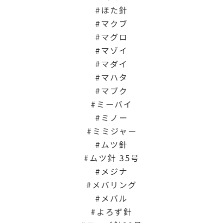
ほた針
マクブ
マグロ
マゾイ
マダイ
マハタ
マブク
ミーバイ
ミノー
ミミジャー
ムツ針
ムツ針 35号
メジナ
メバリング
メバル
よろず針