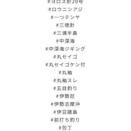
ヨロズ針20号
ロウニンアジ
一つテンヤ
三徳針
三浦半島
中深海
中深海ジギング
丸セイゴ
丸セイゴケン付
丸袖
丸袖スレ
五目釣り
伊勢尼
伊勢志摩沖
伊豆諸島
前打ち釣り
包丁