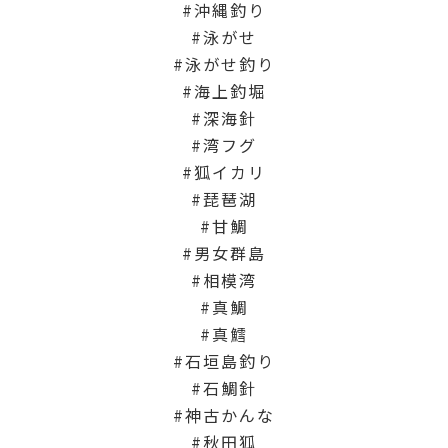
沖縄釣り
泳がせ
泳がせ釣り
海上釣堀
深海針
湾フグ
狐イカリ
琵琶湖
甘鯛
男女群島
相模湾
真鯛
真鱈
石垣島釣り
石鯛針
神古かんな
秋田狐