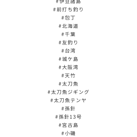
伊豆諸島
前打ち釣り
包丁
北海道
千葉
友釣り
台湾
城ケ島
大阪湾
天竹
太刀魚
太刀魚ジギング
太刀魚テンヤ
孫針
孫針13号
宮古島
小磯