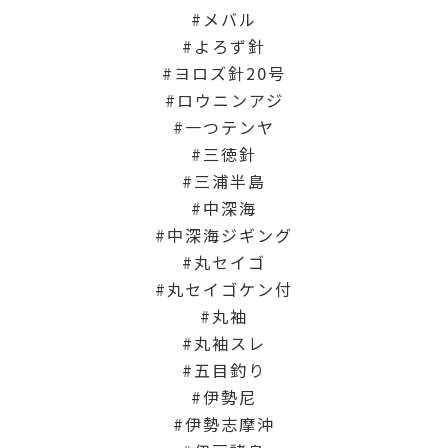
メバル
よろず針
ヨロズ針20号
ロウニンアジ
一つテンヤ
三徳針
三浦半島
中深海
中深海ジギング
丸セイゴ
丸セイゴケン付
丸袖
丸袖スレ
五目釣り
伊勢尼
伊勢志摩沖