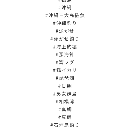
沖縄
沖縄三大高級魚
沖縄釣り
泳がせ
泳がせ釣り
海上釣堀
深海針
湾フグ
狐イカリ
琵琶湖
甘鯛
男女群島
相模湾
真鯛
真鱈
石垣島釣り