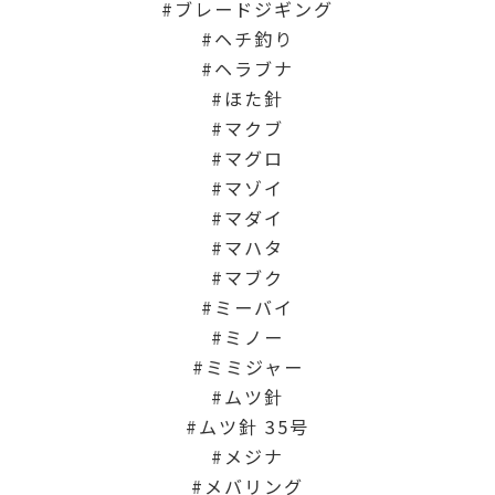
ブレードジギング
ヘチ釣り
ヘラブナ
ほた針
マクブ
マグロ
マゾイ
マダイ
マハタ
マブク
ミーバイ
ミノー
ミミジャー
ムツ針
ムツ針 35号
メジナ
メバリング