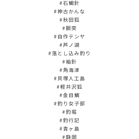
石鯛針
神古かんな
秋田狐
胴突
自作テンヤ
芦ノ湖
落とし込み釣り
袖針
角海津
貝塚人工島
軽井沢狐
金目鯛
釣り女子部
釣堀
釣行記
青ヶ島
静岡