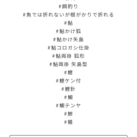
餌釣り
魚では折れないが根がかりで折れる
鮎
鮎かけ狐
鮎かけ矢島
鮎コロガシ仕掛
鮎両掛 狐形
鮎両掛 矢島型
鯉
鯉ケン付
鯉針
鯛
鯛テンヤ
鯵
鱚