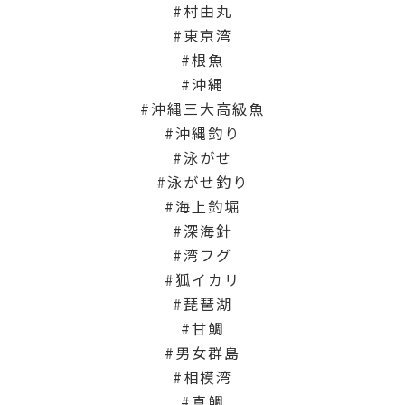
村由丸
東京湾
根魚
沖縄
沖縄三大高級魚
沖縄釣り
泳がせ
泳がせ釣り
海上釣堀
深海針
湾フグ
狐イカリ
琵琶湖
甘鯛
男女群島
相模湾
真鯛