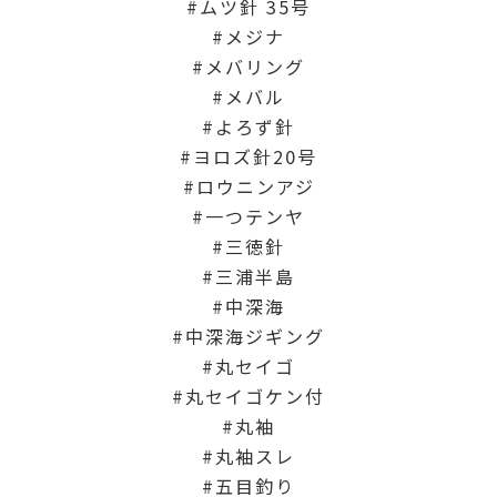
ムツ針 35号
メジナ
メバリング
メバル
よろず針
ヨロズ針20号
ロウニンアジ
一つテンヤ
三徳針
三浦半島
中深海
中深海ジギング
丸セイゴ
丸セイゴケン付
丸袖
丸袖スレ
五目釣り