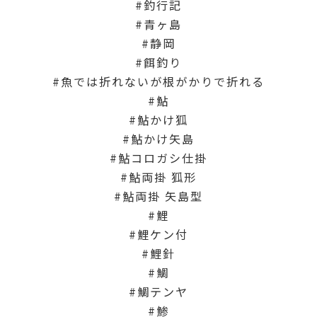
釣行記
青ヶ島
静岡
餌釣り
魚では折れないが根がかりで折れる
鮎
鮎かけ狐
鮎かけ矢島
鮎コロガシ仕掛
鮎両掛 狐形
鮎両掛 矢島型
鯉
鯉ケン付
鯉針
鯛
鯛テンヤ
鯵