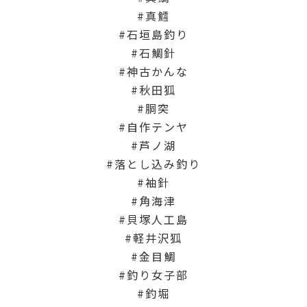
真鱈
石垣島釣り
石鯛針
神古かんな
秋田狐
胴突
自作テンヤ
芦ノ湖
落とし込み釣り
袖針
角海津
貝塚人工島
軽井沢狐
金目鯛
釣り女子部
釣堀