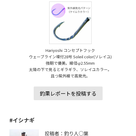
Hariyoshi コンセプトフック
ウェーブライン環付28号 Soleil color(ソレイユ)
強靭で優美。線径φ2.55mm
太陽の下で見るとギラギラ、ソレイユカラー。
且つ紫外線で高発光。
釣果レポートを投稿する
#イシナギ
投稿者：釣り人○葉