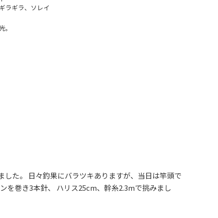
ギラギラ、ソレイ
光。
ました。 日々釣果にバラツキありますが、当日は竿頭で
ンを巻き3本針、 ハリス25cm、幹糸2.3mで挑みまし