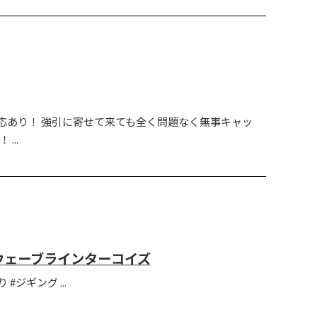
応あり！ 強引に寄せて来ても全く問題なく無事キャッ
...
ウェーブラインターコイズ
り #ジギング ...