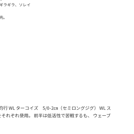
ギラギラ、ソレイ
光。
WL ターコイズ 5/0-2㎝（セミロングジグ） WL ス
 をそれぞれ使用。 前半は低活性で苦戦するも、 ウェーブ