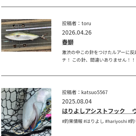
投稿者：toru
2026.04.26
春鰤
激渋の中この針をつけたルアーに反
チ！ この針、間違いありません！！！ 
投稿者：katsuo5567
2025.08.04
はりよしアシストフック 
#釣果情報 #はりよし #hariyoshi #釣