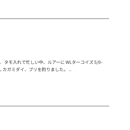
タモ入れで忙しい中、ルアーに WLターコイズ 5/0-
着し カガミダイ、ブリを釣りました。 ...