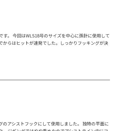
す。 今回はWLS18号のサイズを中心に孫針に使用して
でからはヒットが連発でした。しっかりフッキングが決
グのアシストフックにして使用しました。 独特の平面に
化。ジギングではやや重めなのでアシストライン内にフ