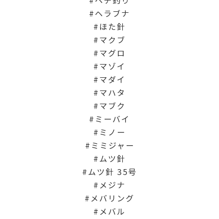
ヘラブナ
ほた針
マクブ
マグロ
マゾイ
マダイ
マハタ
マブク
ミーバイ
ミノー
ミミジャー
ムツ針
ムツ針 35号
メジナ
メバリング
メバル