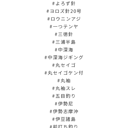
よろず針
ヨロズ針20号
ロウニンアジ
一つテンヤ
三徳針
三浦半島
中深海
中深海ジギング
丸セイゴ
丸セイゴケン付
丸袖
丸袖スレ
五目釣り
伊勢尼
伊勢志摩沖
伊豆諸島
前打ち釣り