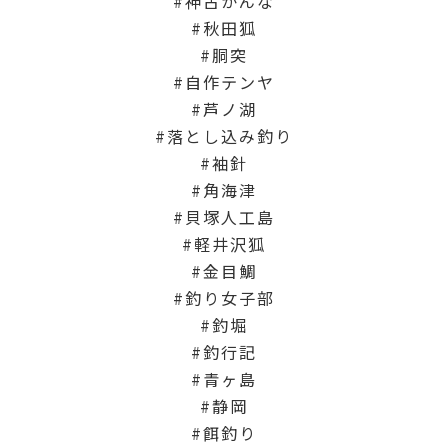
神古かんな
秋田狐
胴突
自作テンヤ
芦ノ湖
落とし込み釣り
袖針
角海津
貝塚人工島
軽井沢狐
金目鯛
釣り女子部
釣堀
釣行記
青ヶ島
静岡
餌釣り