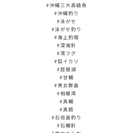
沖縄三大高級魚
沖縄釣り
泳がせ
泳がせ釣り
海上釣堀
深海針
湾フグ
狐イカリ
琵琶湖
甘鯛
男女群島
相模湾
真鯛
真鱈
石垣島釣り
石鯛針