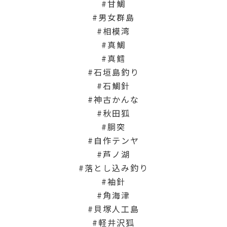
甘鯛
男女群島
相模湾
真鯛
真鱈
石垣島釣り
石鯛針
神古かんな
秋田狐
胴突
自作テンヤ
芦ノ湖
落とし込み釣り
袖針
角海津
貝塚人工島
軽井沢狐