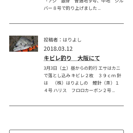
「アジ 銀掛 普通地９号、中地 シル
バー８号で釣り上げました ...
投稿者：はりよし
2018.03.12
キビレ釣り 大阪にて
3月3日（土）昼からの釣行 エサはカニ
で落とし込み キビレ２枚 ３９ｃｍ 針
は （株）はりよしの 鯉針（茶）１
４号 ハリス フロロカーボン２号 ...