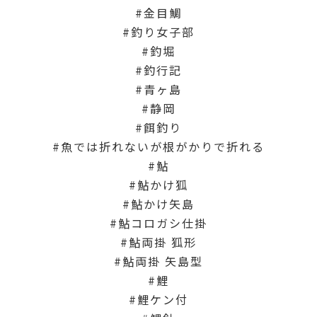
金目鯛
釣り女子部
釣堀
釣行記
青ヶ島
静岡
餌釣り
魚では折れないが根がかりで折れる
鮎
鮎かけ狐
鮎かけ矢島
鮎コロガシ仕掛
鮎両掛 狐形
鮎両掛 矢島型
鯉
鯉ケン付