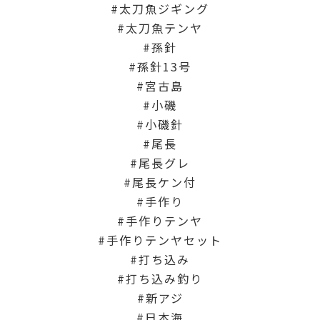
太刀魚ジギング
太刀魚テンヤ
孫針
孫針13号
宮古島
小磯
小磯針
尾長
尾長グレ
尾長ケン付
手作り
手作りテンヤ
手作りテンヤセット
打ち込み
打ち込み釣り
新アジ
日本海