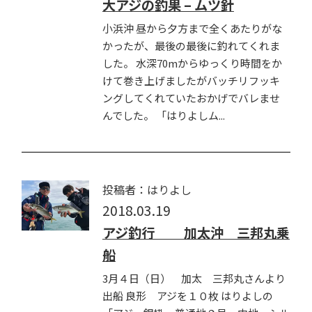
大アジの釣果 – ムツ針
小浜沖 昼から夕方まで全くあたりがな
かったが、最後の最後に釣れてくれま
した。 水深70mからゆっくり時間をか
けて巻き上げましたがバッチリフッキ
ングしてくれていたおかげでバレませ
んでした。 「はりよしム...
投稿者：はりよし
2018.03.19
アジ釣行 加太沖 三邦丸乗
船
3月４日（日） 加太 三邦丸さんより
出船 良形 アジを１０枚 はりよしの