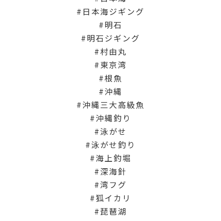
日本海ジギング
明石
明石ジギング
村由丸
東京湾
根魚
沖縄
沖縄三大高級魚
沖縄釣り
泳がせ
泳がせ釣り
海上釣堀
深海針
湾フグ
狐イカリ
琵琶湖