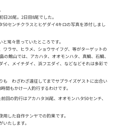
。
初日20尾。2日目8尾でした。
タ50センチクラスとヒゲダイ4キロの写真を添付しまし
いと常々思っていたところです。
、ワラサ、ヒラメ、ショウサイフグ、等がターゲットの
半島の館山では、アカハタ、オオモンハタ、真鯛、石鯛、
ダイ、メイチダイ、浜フエダイ、などなどそれは多彩で
りも わざわざ遠征してまでサプライズゲストに出合い
8時間もかけ一人釣行するわけです。
前回の釣行はアカハタ36尾、オオモンハタ50センチ、
使用した自作テンヤでの釣果です。
がいたします。