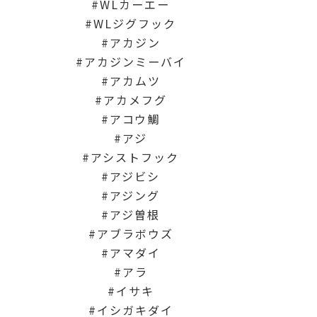
WLカーエー
WLジグフック
アカジン
アカジンミーバイ
アカムツ
アカメフグ
アコウ鯛
アジ
アシストフック
アジビシ
アジング
アジ曽根
アブラボウズ
アマダイ
アラ
イサキ
イシガキダイ