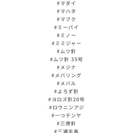
マダイ
マハタ
マブク
ミーバイ
ミノー
ミミジャー
ムツ針
ムツ針 35号
メジナ
メバリング
メバル
よろず針
ヨロズ針20号
ロウニンアジ
一つテンヤ
三徳針
三浦半島