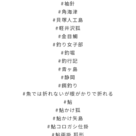
袖針
角海津
貝塚人工島
軽井沢狐
金目鯛
釣り女子部
釣堀
釣行記
青ヶ島
静岡
餌釣り
魚では折れないが根がかりで折れる
鮎
鮎かけ狐
鮎かけ矢島
鮎コロガシ仕掛
鮎両掛 狐形