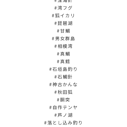
深海針
湾フグ
狐イカリ
琵琶湖
甘鯛
男女群島
相模湾
真鯛
真鱈
石垣島釣り
石鯛針
神古かんな
秋田狐
胴突
自作テンヤ
芦ノ湖
落とし込み釣り