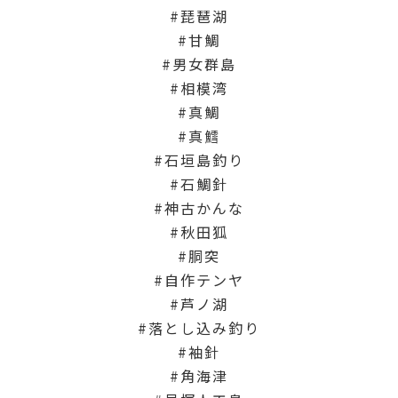
琵琶湖
甘鯛
男女群島
相模湾
真鯛
真鱈
石垣島釣り
石鯛針
神古かんな
秋田狐
胴突
自作テンヤ
芦ノ湖
落とし込み釣り
袖針
角海津