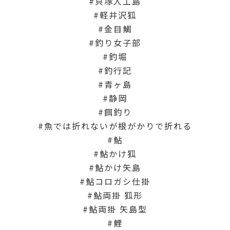
貝塚人工島
軽井沢狐
金目鯛
釣り女子部
釣堀
釣行記
青ヶ島
静岡
餌釣り
魚では折れないが根がかりで折れる
鮎
鮎かけ狐
鮎かけ矢島
鮎コロガシ仕掛
鮎両掛 狐形
鮎両掛 矢島型
鯉