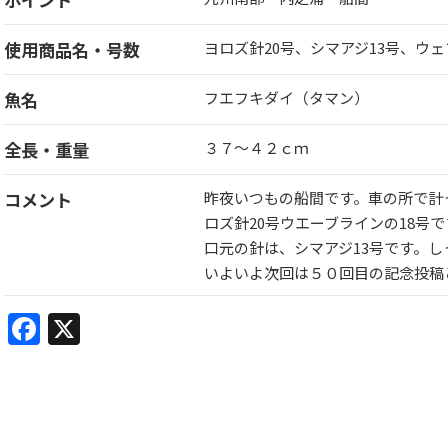
使用商品名・号数
ヨロズ針20号、シマアジ13号、ウ
魚名
フエフキダイ（タマン）
全長・重量
３７～４２ｃｍ
コメント
昨夜いつもの船間です。車の所で計っ
ロズ針20号ウエーブラインの18号で
口元の針は、シマアジ13号です。し
いよいよ次回は５０回目の記念投稿
Facebook
X