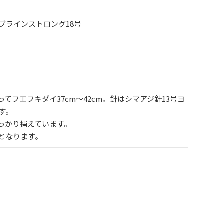
ェブラインストロング18号
てフエフキダイ37cm～42cm。針はシマアジ針13号ヨ
す。
っかり捕えています。
となります。