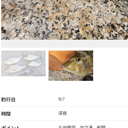
釣行日
9/7
時間
深夜
ポイント
九州南部 内之浦 船間