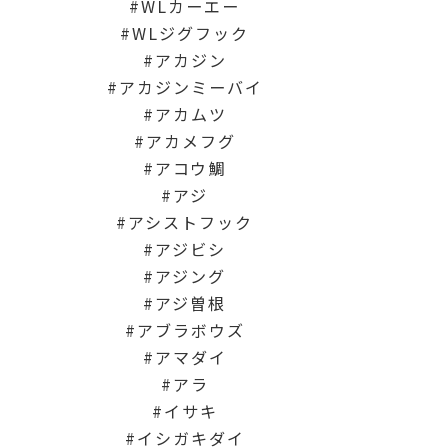
WLカーエー
WLジグフック
アカジン
アカジンミーバイ
アカムツ
アカメフグ
アコウ鯛
アジ
アシストフック
アジビシ
アジング
アジ曽根
アブラボウズ
アマダイ
アラ
イサキ
イシガキダイ