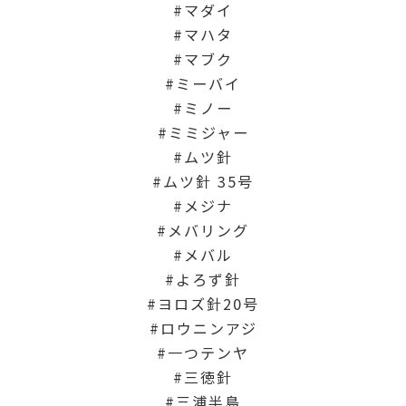
マダイ
マハタ
マブク
ミーバイ
ミノー
ミミジャー
ムツ針
ムツ針 35号
メジナ
メバリング
メバル
よろず針
ヨロズ針20号
ロウニンアジ
一つテンヤ
三徳針
三浦半島