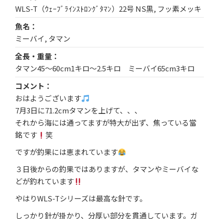
WLS-T（ｳｪｰﾌﾞﾗｲﾝｽﾄﾛﾝｸﾞﾀﾏﾝ）22号 NS黒, フッ素メッキ
魚名
ミーバイ, タマン
全長・重量
タマン45～60cm1キロ～2.5キロ ミーバイ65cm3キロ
コメント
おはようございます
7月3日に71.2cmタマンを上げて、、、
それから海には通ってますが特大が出ず、焦っている當
銘です
笑
ですが釣果には恵まれています
３日後からの釣果ではありますが、タマンやミーバイな
どが釣れています
やはりWLS-Tシリーズは最高な針です。
しっかり針が掛かり、分厚い部分を貫通しています。ガ