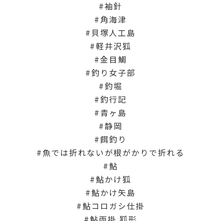
袖針
角海津
貝塚人工島
軽井沢狐
金目鯛
釣り女子部
釣堀
釣行記
青ヶ島
静岡
餌釣り
魚では折れないが根がかりで折れる
鮎
鮎かけ狐
鮎かけ矢島
鮎コロガシ仕掛
鮎両掛 狐形