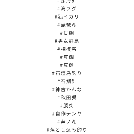
深海針
湾フグ
狐イカリ
琵琶湖
甘鯛
男女群島
相模湾
真鯛
真鱈
石垣島釣り
石鯛針
神古かんな
秋田狐
胴突
自作テンヤ
芦ノ湖
落とし込み釣り