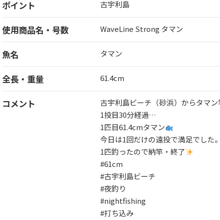
ポイント
古宇利島
使用商品名・号数
WaveLine Strong タマン
魚名
タマン
全長・重量
61.4cm
コメント
古宇利島ビーチ（砂浜）からタマン
1投目30分経過…
1匹目61.4cmタマン
今日は1回だけの遠投で満足でした
1匹釣ったので納竿・終了
#61cm
#古宇利島ビーチ
#夜釣り
#nightfishing
#打ち込み