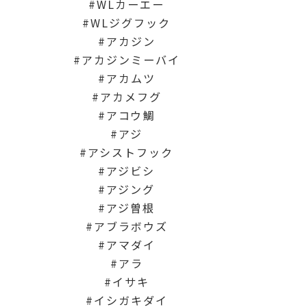
WLカーエー
WLジグフック
アカジン
アカジンミーバイ
アカムツ
アカメフグ
アコウ鯛
アジ
アシストフック
アジビシ
アジング
アジ曽根
アブラボウズ
アマダイ
アラ
イサキ
イシガキダイ