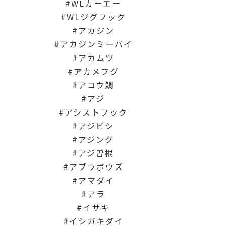
WLカーエー
WLジグフック
アカジン
アカジンミーバイ
アカムツ
アカメフグ
アコウ鯛
アジ
アシストフック
アジビシ
アジング
アジ曽根
アブラボウズ
アマダイ
アラ
イサキ
イシガキダイ