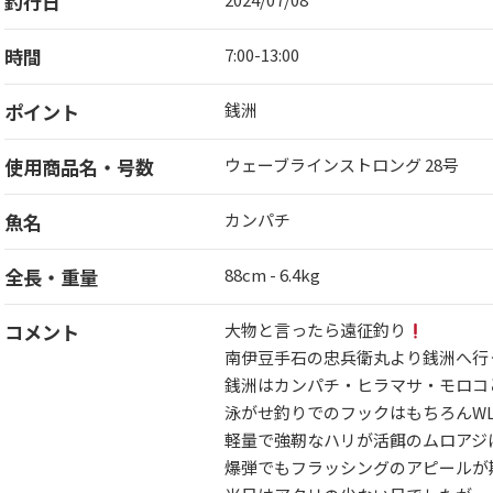
釣行日
時間
7:00-13:00
ポイント
銭洲
使用商品名・号数
ウェーブラインストロング 28号
魚名
カンパチ
全長・重量
88cm - 6.4kg
コメント
大物と言ったら遠征釣り
南伊豆手石の忠兵衛丸より銭洲へ行
銭洲はカンパチ・ヒラマサ・モロコ
泳がせ釣りでのフックはもちろんWLS
軽量で強靭なハリが活餌のムロアジ
爆弾でもフラッシングのアピールが