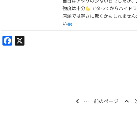
当日はアタリの少ない日でしたが、
強度は十分
アタってからハイドラ
店頭では軽さに驚くかもしれませんが
い
Facebook
X
…
前のページ