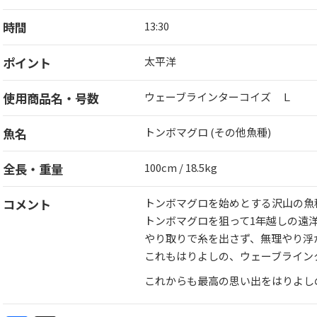
時間
13:30
ポイント
太平洋
使用商品名・号数
ウェーブラインターコイズ Ｌ
魚名
トンボマグロ (その他魚種)
全長・重量
100cm / 18.5kg
コメント
トンボマグロを始めとする沢山の魚
トンボマグロを狙って1年越しの遠
やり取りで糸を出さず、無理やり浮
これもはりよしの、ウェーブラインタ
これからも最高の思い出をはりよし