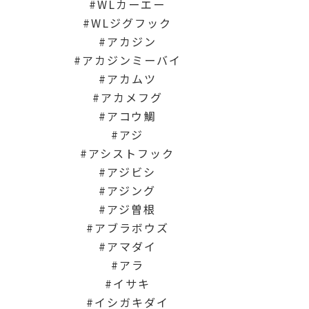
WLカーエー
WLジグフック
アカジン
アカジンミーバイ
アカムツ
アカメフグ
アコウ鯛
アジ
アシストフック
アジビシ
アジング
アジ曽根
アブラボウズ
アマダイ
アラ
イサキ
イシガキダイ