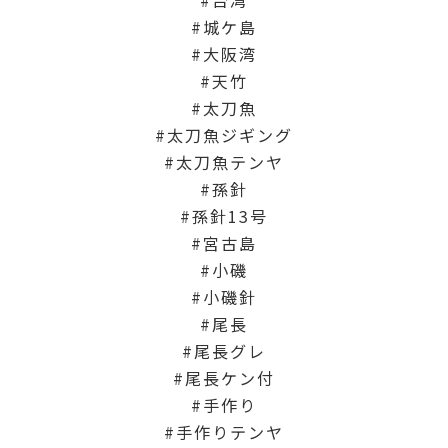
城ケ島
大阪湾
天竹
太刀魚
太刀魚ジギング
太刀魚テンヤ
孫針
孫針13号
宮古島
小磯
小磯針
尾長
尾長グレ
尾長ケン付
手作り
手作りテンヤ