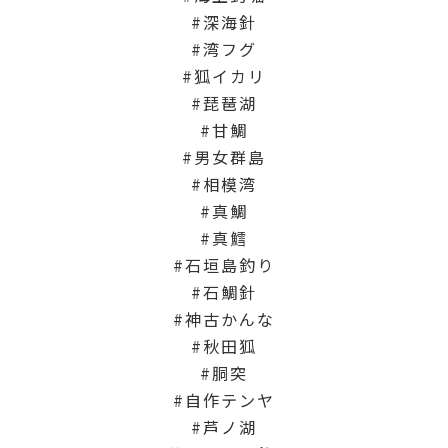
深海針
湾フグ
狐イカリ
琵琶湖
甘鯛
男女群島
相模湾
真鯛
真鱈
石垣島釣り
石鯛針
神古かんな
秋田狐
胴突
自作テンヤ
芦ノ湖