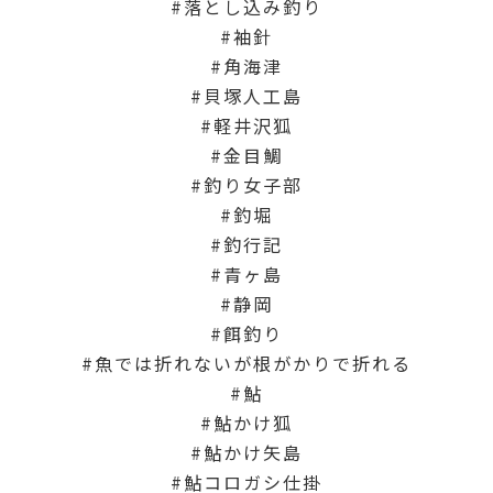
落とし込み釣り
袖針
角海津
貝塚人工島
軽井沢狐
金目鯛
釣り女子部
釣堀
釣行記
青ヶ島
静岡
餌釣り
魚では折れないが根がかりで折れる
鮎
鮎かけ狐
鮎かけ矢島
鮎コロガシ仕掛