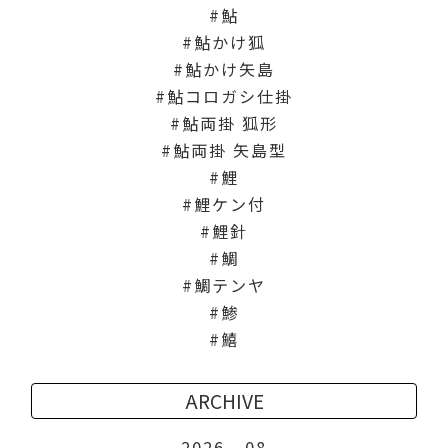
鮎
鮎かけ狐
鮎かけ矢島
鮎コロガシ仕掛
鮎両掛 狐形
鮎両掛 矢島型
鯉
鯉ケン付
鯉針
鯛
鯛テンヤ
鯵
鱚
ARCHIVE
2026
08