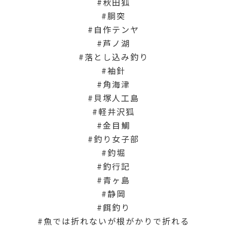
秋田狐
胴突
自作テンヤ
芦ノ湖
落とし込み釣り
袖針
角海津
貝塚人工島
軽井沢狐
金目鯛
釣り女子部
釣堀
釣行記
青ヶ島
静岡
餌釣り
魚では折れないが根がかりで折れる