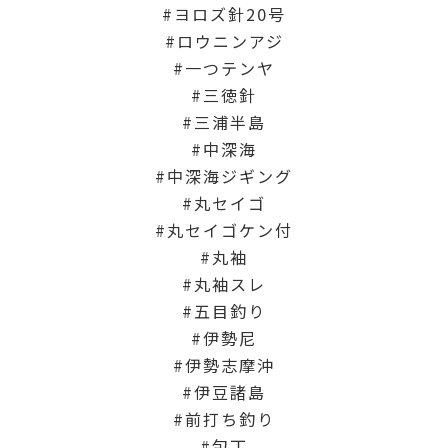
ヨロズ針20号
ロウニンアジ
一つテンヤ
三徳針
三浦半島
中深海
中深海ジギング
丸セイゴ
丸セイゴケン付
丸袖
丸袖スレ
五目釣り
伊勢尼
伊勢志摩沖
伊豆諸島
前打ち釣り
包丁