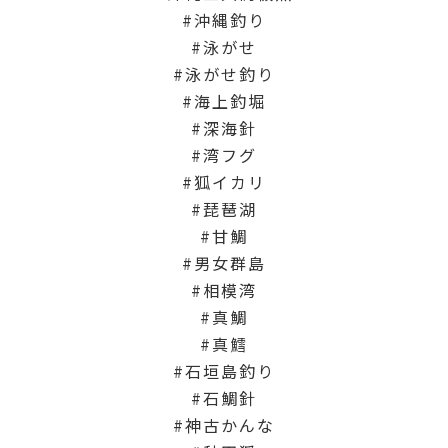
沖縄釣り
泳がせ
泳がせ釣り
海上釣堀
深海針
湾フグ
狐イカリ
琵琶湖
甘鯛
男女群島
相模湾
真鯛
真鱈
石垣島釣り
石鯛針
神古かんな