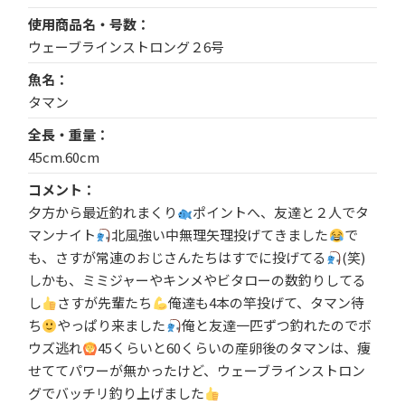
使用商品名・号数
ウェーブラインストロング２6号
魚名
タマン
全長・重量
45cm.60cm
コメント
夕方から最近釣れまくり
ポイントへ、友達と２人でタ
マンナイト
北風強い中無理矢理投げてきました
で
も、さすが常連のおじさんたちはすでに投げてる
(笑)
しかも、ミミジャーやキンメやビタローの数釣りしてる
し
さすが先輩たち
俺達も4本の竿投げて、タマン待
ち
やっぱり来ました
俺と友達一匹ずつ釣れたのでボ
ウズ逃れ
45くらいと60くらいの産卵後のタマンは、痩
せててパワーが無かったけど、ウェーブラインストロン
グでバッチリ釣り上げました