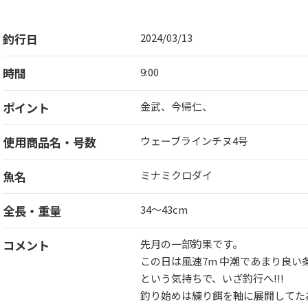
釣行日
2024/03/13
時間
9:00
ポイント
金武、今帰仁、
使用商品名・号数
ウェーブラインチヌ4号
魚名
ミナミクロダイ
全長・重量
34〜43cm
コメント
先月の一部釣果です。
この日は風速7m 中潮であまり良い条件
という気持ちで、いざ釣行へ!!!
釣り始めは練り餌を軸に展開してた