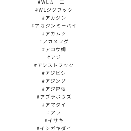
WLカーエー
WLジグフック
アカジン
アカジンミーバイ
アカムツ
アカメフグ
アコウ鯛
アジ
アシストフック
アジビシ
アジング
アジ曽根
アブラボウズ
アマダイ
アラ
イサキ
イシガキダイ