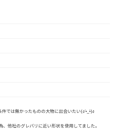
では無かったものの大物に出会いたい(ง •̀_•́)ง
為、他社のグレバリに近い形状を使用してました。