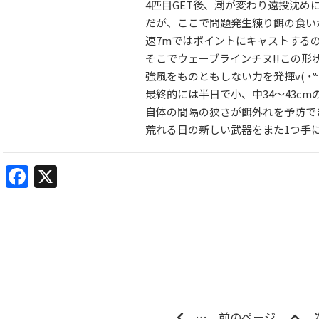
4匹目GET後、潮が変わり遠投沈めに
だが、ここで問題発生練り餌の食い
速7mではポイントにキャストする
そこでウェーブラインチヌ!!この
強風をものともしない力を発揮v( ˙꒳​
最終的には半日で小、中34〜43c
自体の間隔の狭さが餌外れを予防で
荒れる日の新しい武器をまた1つ手
Facebook
X
…
前のページ