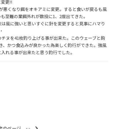
変更!!
が悪くなり餌をオキアミに変更。すると食いが戻るも風
のも至難の業餌外れが数投に1、2度出てきた。
形状は風に強いと思いすぐに針を変更すると見事にハマり
˙
mのチヌを41枚釣り上げる事が出来た。このウェーブと鈎
き、かつ食込みが良かった為楽しく釣行ができた。強風
に入れる事が出来たと思う釣行でした。
次のページ
…