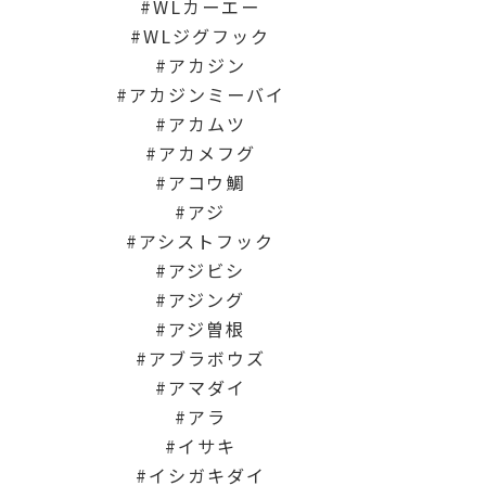
WLカーエー
WLジグフック
アカジン
アカジンミーバイ
アカムツ
アカメフグ
アコウ鯛
アジ
アシストフック
アジビシ
アジング
アジ曽根
アブラボウズ
アマダイ
アラ
イサキ
イシガキダイ