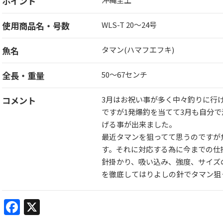
ポイント
使用商品名・号数
WLS-T 20〜24号
魚名
タマン(ハマフエフキ)
全長・重量
50〜67センチ
コメント
3月はお祝い事が多く中々釣りに行
ですが1発爆釣を当てて3月も自分で
げる事が出来ました。
最近タマンを狙ってて思うのですが
す。それに対応する為に今までの仕
針掛かり、吸い込み、強度、サイズ
を徹底してはりよしの針でタマン狙っ
Facebook
X