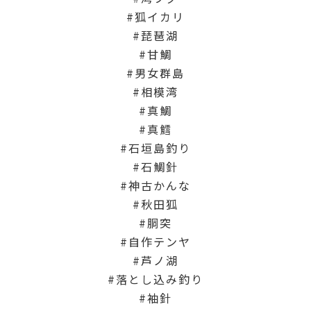
狐イカリ
琵琶湖
甘鯛
男女群島
相模湾
真鯛
真鱈
石垣島釣り
石鯛針
神古かんな
秋田狐
胴突
自作テンヤ
芦ノ湖
落とし込み釣り
袖針