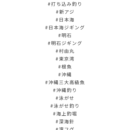
打ち込み釣り
新アジ
日本海
日本海ジギング
明石
明石ジギング
村由丸
東京湾
根魚
沖縄
沖縄三大高級魚
沖縄釣り
泳がせ
泳がせ釣り
海上釣堀
深海針
湾フグ