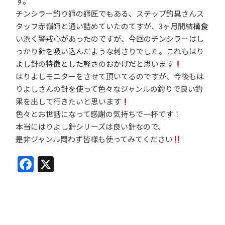
す。
チンシラー釣り師の師匠でもある、ステップ釣具さんス
タッフ赤嶺師と通い詰めていたのてすが、3ヶ月間結構食
い渋く警戒心があったのですが、今回のチンシラーはし
っかり針を吸い込んだような刺さりでした。これもはり
よし針の特徴とした軽さのおかげだと思います
はりよしモニターをさせて頂いてるのですが、今後もは
りよしさんの針を使って色々なジャンルの釣りで良い釣
果を出して行きたいと思います
色々とお世話になって感謝の気持ちで一杯です！
本当にはりよし針シリーズは良い針なので、
是非ジャンル問わず皆様も使ってみてください
Facebook
X