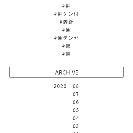
鯉
鯉ケン付
鯉針
鯛
鯛テンヤ
鯵
鱚
ARCHIVE
2026
08
07
06
05
04
03