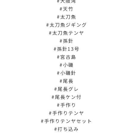
大阪湾
天竹
太刀魚
太刀魚ジギング
太刀魚テンヤ
孫針
孫針13号
宮古島
小磯
小磯針
尾長
尾長グレ
尾長ケン付
手作り
手作りテンヤ
手作りテンヤセット
打ち込み