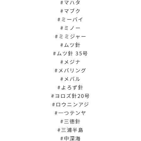
マハタ
マブク
ミーバイ
ミノー
ミミジャー
ムツ針
ムツ針 35号
メジナ
メバリング
メバル
よろず針
ヨロズ針20号
ロウニンアジ
一つテンヤ
三徳針
三浦半島
中深海