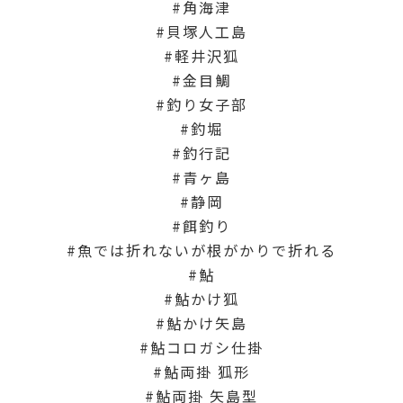
角海津
貝塚人工島
軽井沢狐
金目鯛
釣り女子部
釣堀
釣行記
青ヶ島
静岡
餌釣り
魚では折れないが根がかりで折れる
鮎
鮎かけ狐
鮎かけ矢島
鮎コロガシ仕掛
鮎両掛 狐形
鮎両掛 矢島型