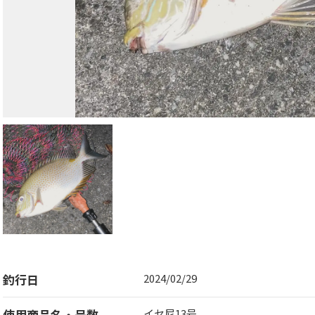
釣行日
2024/02/29
使用商品名・号数
イセ尼13号