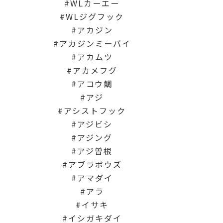
WLカーエー
WLジグフック
アカジン
アカジンミーバイ
アカムツ
アカメフグ
アコウ鯛
アジ
アシストフック
アジビシ
アジング
アジ曽根
アブラボウズ
アマダイ
アラ
イサキ
イシガキダイ