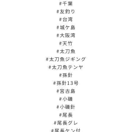
千葉
友釣り
台湾
城ケ島
大阪湾
天竹
太刀魚
太刀魚ジギング
太刀魚テンヤ
孫針
孫針13号
宮古島
小磯
小磯針
尾長
尾長グレ
尾長ケン付