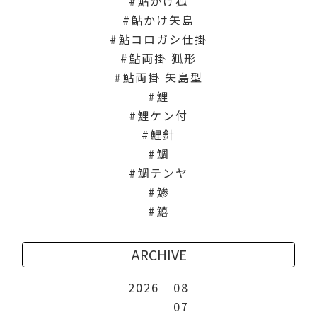
鮎かけ狐
鮎かけ矢島
鮎コロガシ仕掛
鮎両掛 狐形
鮎両掛 矢島型
鯉
鯉ケン付
鯉針
鯛
鯛テンヤ
鯵
鱚
ARCHIVE
2026
08
07