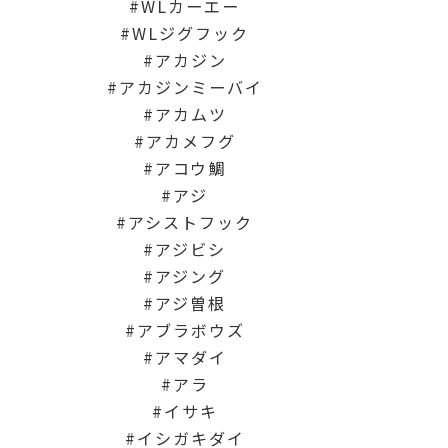
WLカーエー
WLジグフック
アカジン
アカジンミーバイ
アカムツ
アカメフグ
アコウ鯛
アジ
アシストフック
アジビシ
アジング
アジ曽根
アブラボウズ
アマダイ
アラ
イサキ
イシガキダイ