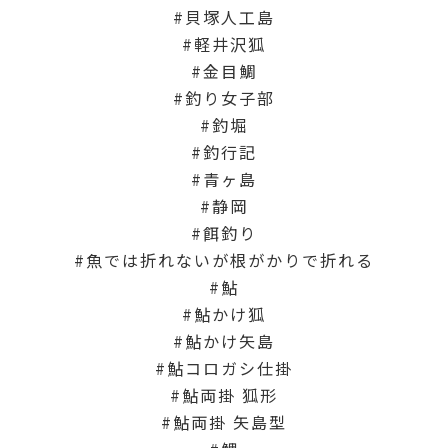
貝塚人工島
軽井沢狐
金目鯛
釣り女子部
釣堀
釣行記
青ヶ島
静岡
餌釣り
魚では折れないが根がかりで折れる
鮎
鮎かけ狐
鮎かけ矢島
鮎コロガシ仕掛
鮎両掛 狐形
鮎両掛 矢島型