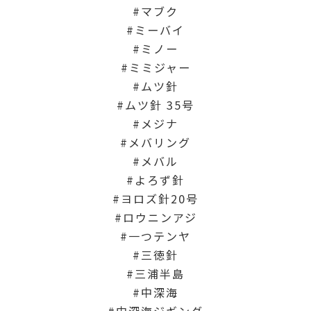
マブク
ミーバイ
ミノー
ミミジャー
ムツ針
ムツ針 35号
メジナ
メバリング
メバル
よろず針
ヨロズ針20号
ロウニンアジ
一つテンヤ
三徳針
三浦半島
中深海
中深海ジギング