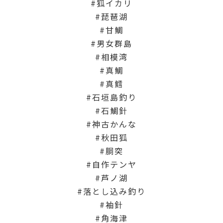
狐イカリ
琵琶湖
甘鯛
男女群島
相模湾
真鯛
真鱈
石垣島釣り
石鯛針
神古かんな
秋田狐
胴突
自作テンヤ
芦ノ湖
落とし込み釣り
袖針
角海津