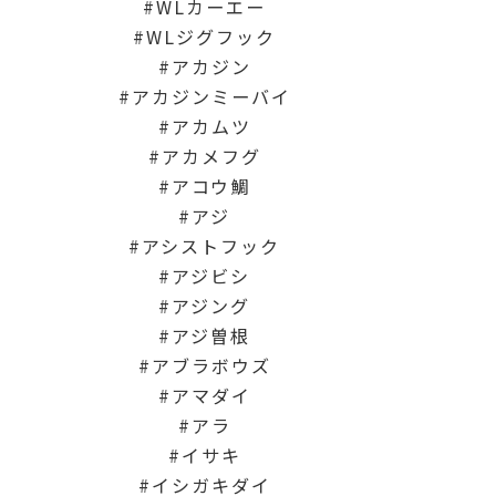
WLカーエー
WLジグフック
アカジン
アカジンミーバイ
アカムツ
アカメフグ
アコウ鯛
アジ
アシストフック
アジビシ
アジング
アジ曽根
アブラボウズ
アマダイ
アラ
イサキ
イシガキダイ