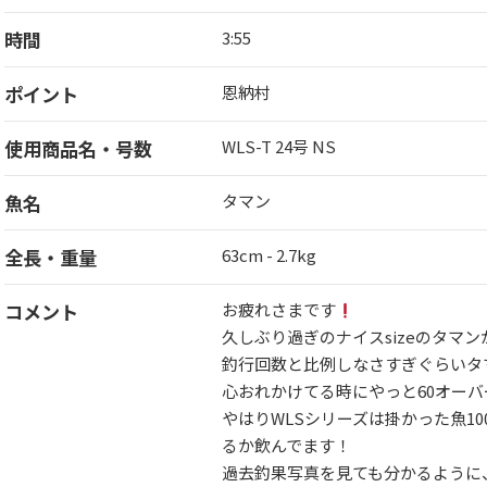
時間
3:55
ポイント
恩納村
使用商品名・号数
WLS-T 24号 NS
魚名
タマン
全長・重量
63cm - 2.7kg
コメント
お疲れさまです
久しぶり過ぎのナイスsizeのタマ
釣行回数と比例しなさすぎぐらいタ
心おれかけてる時にやっと60オー
やはりWLSシリーズは掛かった魚1
るか飲んでます！
過去釣果写真を見ても分かるように