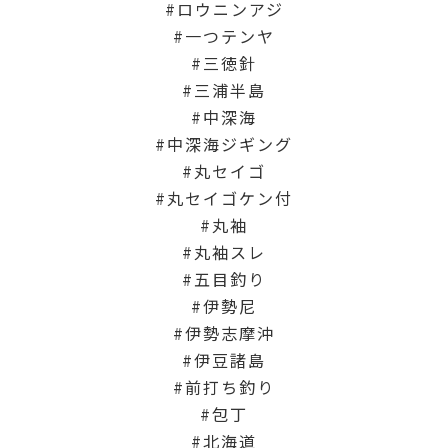
ロウニンアジ
一つテンヤ
三徳針
三浦半島
中深海
中深海ジギング
丸セイゴ
丸セイゴケン付
丸袖
丸袖スレ
五目釣り
伊勢尼
伊勢志摩沖
伊豆諸島
前打ち釣り
包丁
北海道