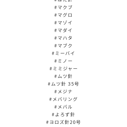
マクブ
マグロ
マゾイ
マダイ
マハタ
マブク
ミーバイ
ミノー
ミミジャー
ムツ針
ムツ針 35号
メジナ
メバリング
メバル
よろず針
ヨロズ針20号