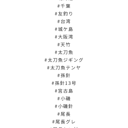
千葉
友釣り
台湾
城ケ島
大阪湾
天竹
太刀魚
太刀魚ジギング
太刀魚テンヤ
孫針
孫針13号
宮古島
小磯
小磯針
尾長
尾長グレ