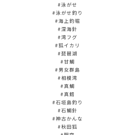
泳がせ
泳がせ釣り
海上釣堀
深海針
湾フグ
狐イカリ
琵琶湖
甘鯛
男女群島
相模湾
真鯛
真鱈
石垣島釣り
石鯛針
神古かんな
秋田狐
胴突