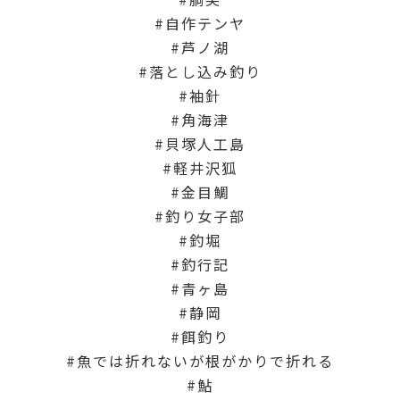
自作テンヤ
芦ノ湖
落とし込み釣り
袖針
角海津
貝塚人工島
軽井沢狐
金目鯛
釣り女子部
釣堀
釣行記
青ヶ島
静岡
餌釣り
魚では折れないが根がかりで折れる
鮎