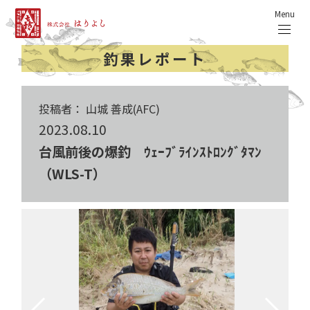
Menu
釣果レポート
投稿者： 山城 善成(AFC)
2023.08.10
台風前後の爆釣 ｳｪｰﾌﾞﾗｲﾝｽﾄﾛﾝｸﾞﾀﾏﾝ
（WLS-T）