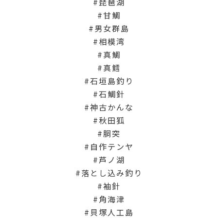
琵琶湖
甘鯛
男女群島
相模湾
真鯛
真鱈
石垣島釣り
石鯛針
神古かんな
秋田狐
胴突
自作テンヤ
芦ノ湖
落とし込み釣り
袖針
角海津
貝塚人工島