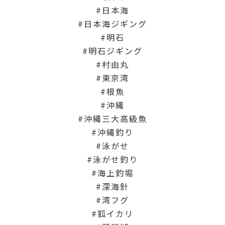
日本海
日本海ジギング
明石
明石ジギング
村由丸
東京湾
根魚
沖縄
沖縄三大高級魚
沖縄釣り
泳がせ
泳がせ釣り
海上釣堀
深海針
湾フグ
狐イカリ