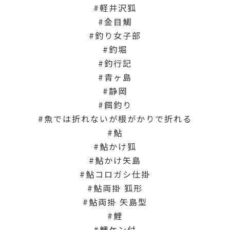
軽井沢狐
金目鯛
釣り女子部
釣堀
釣行記
青ヶ島
静岡
餌釣り
魚では折れないが根がかりで折れる
鮎
鮎かけ狐
鮎かけ矢島
鮎コロガシ仕掛
鮎両掛 狐形
鮎両掛 矢島型
鯉
鯉ケン付