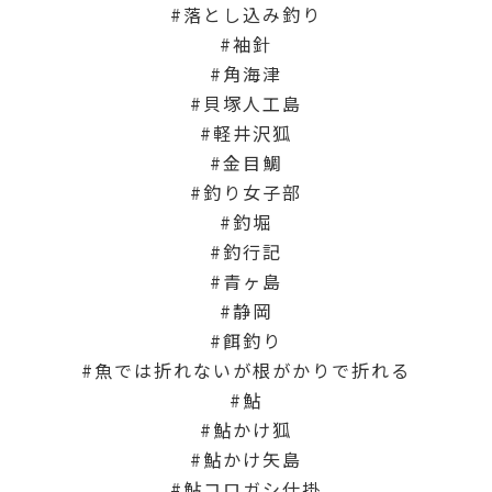
落とし込み釣り
袖針
角海津
貝塚人工島
軽井沢狐
金目鯛
釣り女子部
釣堀
釣行記
青ヶ島
静岡
餌釣り
魚では折れないが根がかりで折れる
鮎
鮎かけ狐
鮎かけ矢島
鮎コロガシ仕掛