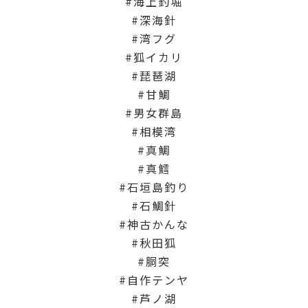
海上釣堀
深海針
湾フグ
狐イカリ
琵琶湖
甘鯛
男女群島
相模湾
真鯛
真鱈
石垣島釣り
石鯛針
神古かんな
秋田狐
胴突
自作テンヤ
芦ノ湖