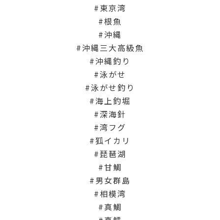
東京湾
根魚
沖縄
沖縄三大高級魚
沖縄釣り
泳がせ
泳がせ釣り
海上釣堀
深海針
湾フグ
狐イカリ
琵琶湖
甘鯛
男女群島
相模湾
真鯛