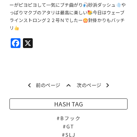
ーがピヨピヨして一気にブチ曲がり
砂浜ダッシュ
や
っぱりマクブのアタリは最高に楽しい
今日はウェーブ
ラインストロング２２号Ｎでしたー
針掛かりもバッチ
リ
Facebook
X
前のページ
次のページ
HASH TAG
Bフック
GT
SLJ