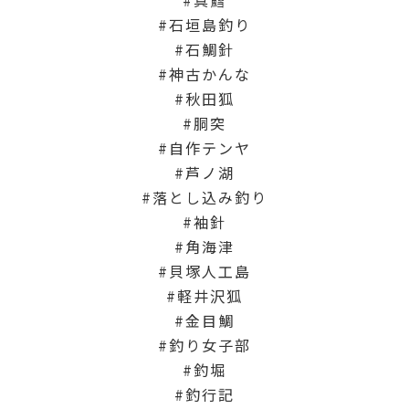
真鱈
石垣島釣り
石鯛針
神古かんな
秋田狐
胴突
自作テンヤ
芦ノ湖
落とし込み釣り
袖針
角海津
貝塚人工島
軽井沢狐
金目鯛
釣り女子部
釣堀
釣行記