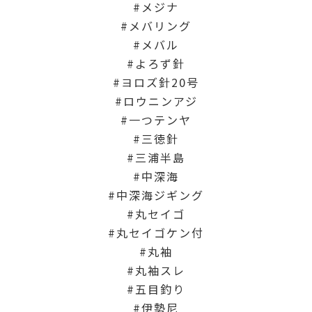
メジナ
メバリング
メバル
よろず針
ヨロズ針20号
ロウニンアジ
一つテンヤ
三徳針
三浦半島
中深海
中深海ジギング
丸セイゴ
丸セイゴケン付
丸袖
丸袖スレ
五目釣り
伊勢尼