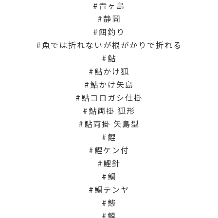
青ヶ島
静岡
餌釣り
魚では折れないが根がかりで折れる
鮎
鮎かけ狐
鮎かけ矢島
鮎コロガシ仕掛
鮎両掛 狐形
鮎両掛 矢島型
鯉
鯉ケン付
鯉針
鯛
鯛テンヤ
鯵
鱚