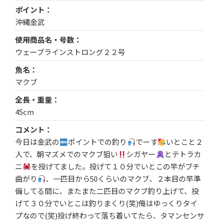
ポイント
沖縄金武
使用商品名・号数
ウェーブラインストロング２２号
魚名
マクブ
全長・重量
45cm
コメント
今日は金武の
ポイントでの釣り
でーす
いとこと２
人で、朝マズメでのマクブ狙い
シガヤー
とテトラカ
ニ
を投げてました。投げて１０分でいとこの竿がブチ
曲がり
、一匹目から50くらいのマクブ、２本目の竿準
備してる間に、またまた二匹目のマクブ釣り上げて、投
げて３０分でいとこは釣りまくり(笑)俺はゆっくりタイ
プなので(笑)投げ終わって落ち着いてたら、タマンセンサ