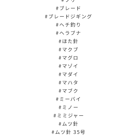
ブレード
ブレードジギング
ヘチ釣り
ヘラブナ
ほた針
マクブ
マグロ
マゾイ
マダイ
マハタ
マブク
ミーバイ
ミノー
ミミジャー
ムツ針
ムツ針 35号