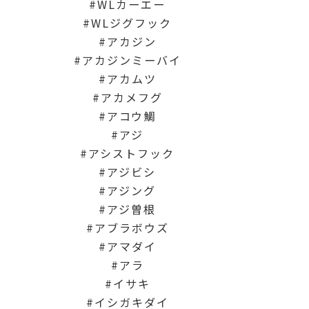
WLカーエー
WLジグフック
アカジン
アカジンミーバイ
アカムツ
アカメフグ
アコウ鯛
アジ
アシストフック
アジビシ
アジング
アジ曽根
アブラボウズ
アマダイ
アラ
イサキ
イシガキダイ