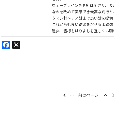
ウェーブラインチヌ針は刺さり、吸
なのを改めて実感でき最高な釣行と
タマン針～チヌ針まで良い針を提供
これからも良い結果をだせるよ頑張
是非 皆様もはりよしを宜しくお願
Facebook
X
…
前のページ