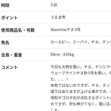
時間
3:30
ポイント
うるま市
使用商品名・号数
Wavelineチヌ 5号
魚名
カースビー、ミーバイ、チヌ、チン
全長・重量
59cm - 3.03kg
コメント
今日も大物を狙い、チヌ、チンシラ
ウェーブラインチヌ針 5号を使い
た、、、！
本命ではないのですが、チヌ、チンシラ
道ではありますが上げる事ができ、
地形がゴロタ石が点在するポイント
のですが、針も伸びてなく、吸い込
した。