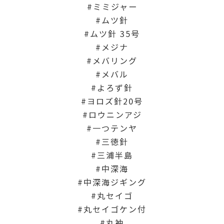
ミミジャー
ムツ針
ムツ針 35号
メジナ
メバリング
メバル
よろず針
ヨロズ針20号
ロウニンアジ
一つテンヤ
三徳針
三浦半島
中深海
中深海ジギング
丸セイゴ
丸セイゴケン付
丸袖