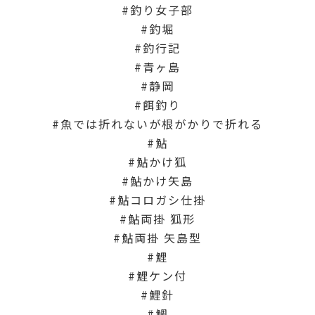
釣り女子部
釣堀
釣行記
青ヶ島
静岡
餌釣り
魚では折れないが根がかりで折れる
鮎
鮎かけ狐
鮎かけ矢島
鮎コロガシ仕掛
鮎両掛 狐形
鮎両掛 矢島型
鯉
鯉ケン付
鯉針
鯛