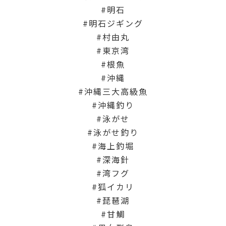
明石
明石ジギング
村由丸
東京湾
根魚
沖縄
沖縄三大高級魚
沖縄釣り
泳がせ
泳がせ釣り
海上釣堀
深海針
湾フグ
狐イカリ
琵琶湖
甘鯛