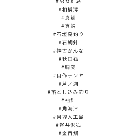
男女群島
相模湾
真鯛
真鱈
石垣島釣り
石鯛針
神古かんな
秋田狐
胴突
自作テンヤ
芦ノ湖
落とし込み釣り
袖針
角海津
貝塚人工島
軽井沢狐
金目鯛