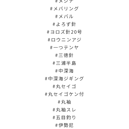
メジナ
メバリング
メバル
よろず針
ヨロズ針20号
ロウニンアジ
一つテンヤ
三徳針
三浦半島
中深海
中深海ジギング
丸セイゴ
丸セイゴケン付
丸袖
丸袖スレ
五目釣り
伊勢尼