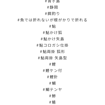
青ヶ島
静岡
餌釣り
魚では折れないが根がかりで折れる
鮎
鮎かけ狐
鮎かけ矢島
鮎コロガシ仕掛
鮎両掛 狐形
鮎両掛 矢島型
鯉
鯉ケン付
鯉針
鯛
鯛テンヤ
鯵
鱚