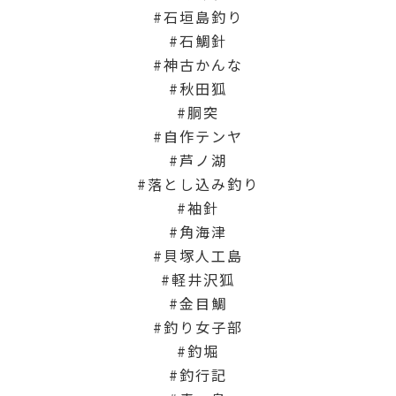
石垣島釣り
石鯛針
神古かんな
秋田狐
胴突
自作テンヤ
芦ノ湖
落とし込み釣り
袖針
角海津
貝塚人工島
軽井沢狐
金目鯛
釣り女子部
釣堀
釣行記