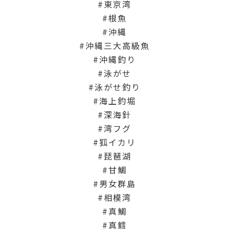
東京湾
根魚
沖縄
沖縄三大高級魚
沖縄釣り
泳がせ
泳がせ釣り
海上釣堀
深海針
湾フグ
狐イカリ
琵琶湖
甘鯛
男女群島
相模湾
真鯛
真鱈