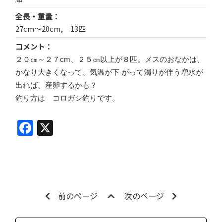
全長・重量
27cm～20cm, 13匹
コメント
２０㎝～２７cm、２５㎝以上が８匹。メスのおなかは、
かなり大きくなって、気温が下 がって濁りが伴う増水が
出れば、産卵するかも？
釣り方は コロガシ釣りです。
Facebook
X
前のページ
次のページ