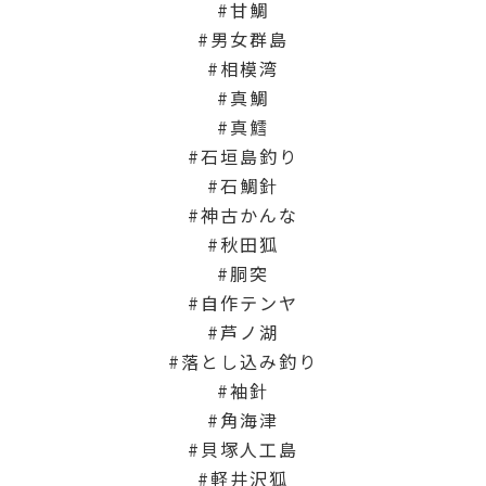
甘鯛
男女群島
相模湾
真鯛
真鱈
石垣島釣り
石鯛針
神古かんな
秋田狐
胴突
自作テンヤ
芦ノ湖
落とし込み釣り
袖針
角海津
貝塚人工島
軽井沢狐