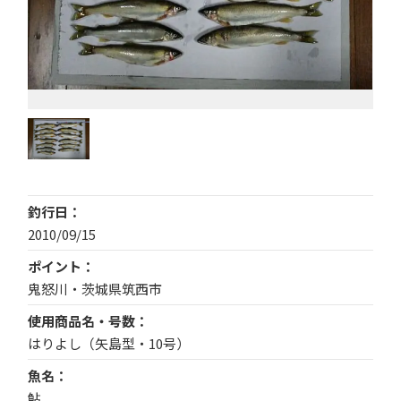
釣行日
2010/09/15
ポイント
鬼怒川・茨城県筑西市
使用商品名・号数
はりよし（矢島型・10号）
魚名
鮎